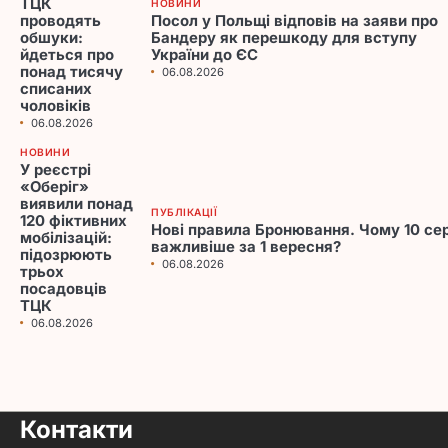
ТЦК
НОВИНИ
проводять
Посол у Польщі відповів на заяви про
обшуки:
Бандеру як перешкоду для вступу
йдеться про
України до ЄС
понад тисячу
06.08.2026
списаних
чоловіків
06.08.2026
НОВИНИ
У реєстрі
«Оберіг»
виявили понад
ПУБЛІКАЦІЇ
120 фіктивних
Нові правила Бронювання. Чому 10 се
мобілізацій:
важливіше за 1 вересня?
підозрюють
06.08.2026
трьох
посадовців
ТЦК
06.08.2026
Контакти