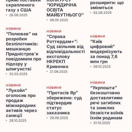
прямі поставки
КОНКУРСУ
розширити: що
скрапленого
“ЮРИДИЧНА
зміниться
газу з США
ОСВІТА
02.09.2025
МАЙБУТНЬОГО”
26.09.2025
09.05.2025
НОВИНИ
НОВИНИ
“Полював” на
“Справа
НОВИНИ
розробки
Роттердам+”:
“Київ
безпілотників:
Суд звільнив від
цифровий”
мешканцю
відповідальності
модернізують
Придністров’я
ексголову
за понад 7,6
повідомили про
НКРЕКП
млн грн
підозру у
Кривенко
09.10.2025
шпигунстві
21.08.2025
20.03.2025
НОВИНИ
НОВИНИ
“Укрпошта”
НОВИНИ
“Лукойл”
“Протасів Яр”
безкоштовно
оголосив про
збережено: суд
доставлятиме
продаж
підтвердив
речі загиблих
міжнародних
статус
та зниклих
активів через
заказника
безвісти воїнів
санкції
їхнім родинам
29.09.2025
28.10.2025
31.10.2025