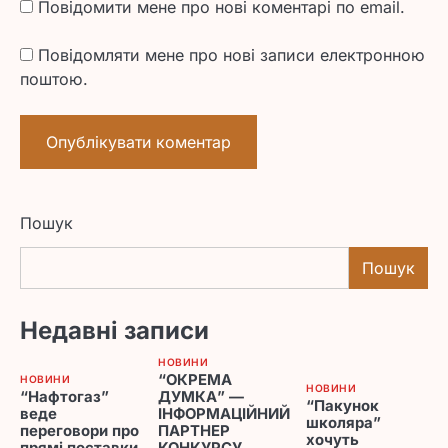
Повідомити мене про нові коментарі по email.
Повідомляти мене про нові записи електронною
поштою.
Пошук
Пошук
Недавні записи
НОВИНИ
“ОКРЕМА
НОВИНИ
НОВИНИ
“Нафтогаз”
ДУМКА” —
“Пакунок
веде
ІНФОРМАЦІЙНИЙ
школяра”
переговори про
ПАРТНЕР
хочуть