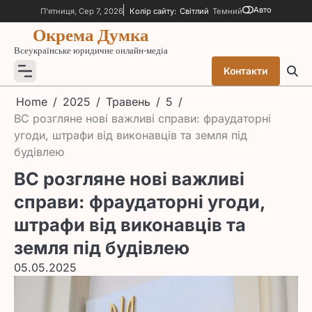
Skip
Авто
П’ятниця, Сер 7, 2026
Колір сайту:
Світлий
Темний
to
Окрема Думка
content
Всеукраїнське юридичне онлайн-медіа
Контакти
Home
2025
Травень
5
ВС розгляне нові важливі справи: фраудаторні
угоди, штрафи від виконавців та земля під
будівлею
ВС розгляне нові важливі
справи: фраудаторні угоди,
штрафи від виконавців та
земля під будівлею
05.05.2025