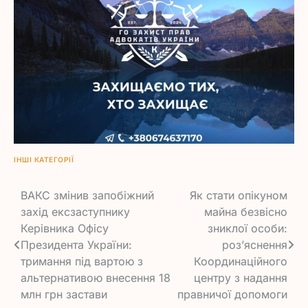
ІНШІ КАТЕГОРІЇ
Навігація
ВАКС змінив запобіжний
Як стати опікуном
захід ексзаступнику
майна безвісно
записів
Керівника Офісу
зниклої особи:
Президента України:
роз’яснення
тримання під вартою з
Координаційного
альтернативою внесення 18
центру з надання
млн грн застави
правничої допомоги