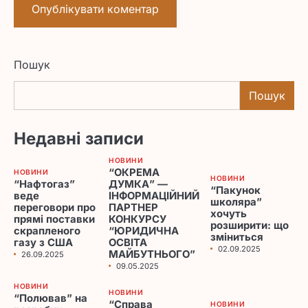
Пошук
Пошук
Недавні записи
НОВИНИ
“ОКРЕМА
НОВИНИ
НОВИНИ
“Нафтогаз”
ДУМКА” —
“Пакунок
веде
ІНФОРМАЦІЙНИЙ
школяра”
переговори про
ПАРТНЕР
хочуть
прямі поставки
КОНКУРСУ
розширити: що
скрапленого
“ЮРИДИЧНА
зміниться
газу з США
ОСВІТА
02.09.2025
МАЙБУТНЬОГО”
26.09.2025
09.05.2025
НОВИНИ
НОВИНИ
“Полював” на
“Справа
НОВИНИ