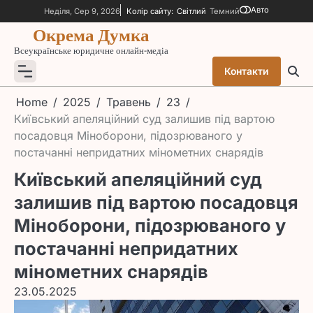
Skip
Авто
Неділя, Сер 9, 2026
Колір сайту:
Світлий
Темний
to
Окрема Думка
content
Всеукраїнське юридичне онлайн-медіа
Контакти
Home
2025
Травень
23
Київський апеляційний суд залишив під вартою
посадовця Міноборони, підозрюваного у
постачанні непридатних мінометних снарядів
Київський апеляційний суд
залишив під вартою посадовця
Міноборони, підозрюваного у
постачанні непридатних
мінометних снарядів
23.05.2025