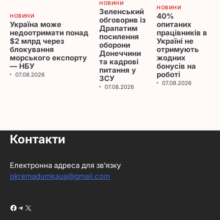
НОВИНИ
НОВИНИ
Зеленський
40%
НОВИНИ
обговорив із
Україна може
опитаних
Драпатим
недоотримати понад
працівників в
посилення
$2 млрд через
Україні не
оборони
блокування
отримують
Донеччини
морського експорту
жодних
та кадрові
— НБУ
бонусів на
питання у
роботі
07.08.2026
ЗСУ
07.08.2026
07.08.2026
Контакти
Електронна адреса для зв'язку
okremadumkaua@gmail.com
Facebook
Telegram
X