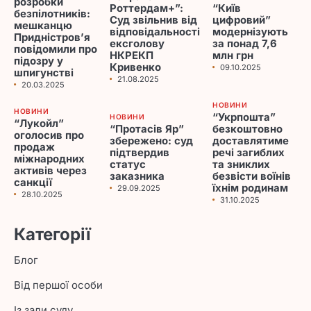
розробки
Роттердам+”:
“Київ
безпілотників:
Суд звільнив від
цифровий”
мешканцю
відповідальності
модернізують
Придністров’я
ексголову
за понад 7,6
повідомили про
НКРЕКП
млн грн
підозру у
Кривенко
09.10.2025
шпигунстві
21.08.2025
20.03.2025
НОВИНИ
НОВИНИ
“Укрпошта”
НОВИНИ
“Лукойл”
“Протасів Яр”
безкоштовно
оголосив про
збережено: суд
доставлятиме
продаж
підтвердив
речі загиблих
міжнародних
статус
та зниклих
активів через
заказника
безвісти воїнів
санкції
їхнім родинам
29.09.2025
28.10.2025
31.10.2025
Категорії
Блог
Від першої особи
Із зали суду