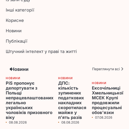
Інші категорії
Корисне
Новини
Публікації
Штучний інтелект у праві та житті
Новини
Переглянути всі
НОВИНИ
НОВИНИ
PiS пропонує
ДПС:
НОВИНИ
депортувати з
кількість
Ексочільниці
Польщі
зупинених
Хмельницької
непрацевлаштованих
податкових
МСЕК Крупі
легально
накладних
продовжили
українських
скоротилася
процесуальні
чоловіків призовного
майже у
обов’язки
віку
п’ять разів
07.08.2026
08.08.2026
08.08.2026