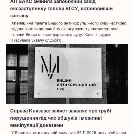
АП ВАКС змінила запобіжний захід
ексзаступнику голови ВГСУ, встановивши
заставу
Апеляційна палата Вищого антикорупційного суду частково
задовольнила апеляційну скаргу захисту ексзаступника
голови Вищого господарського суду. Колегія суддів
скасувала ухвалу слідчого…
Справа Князєва: захист заявляє про грубі
порушення під час обшуків і можливі
маніпуляції доказами
У Вищому антикорупційному суді 26.11.2025 року відбулося