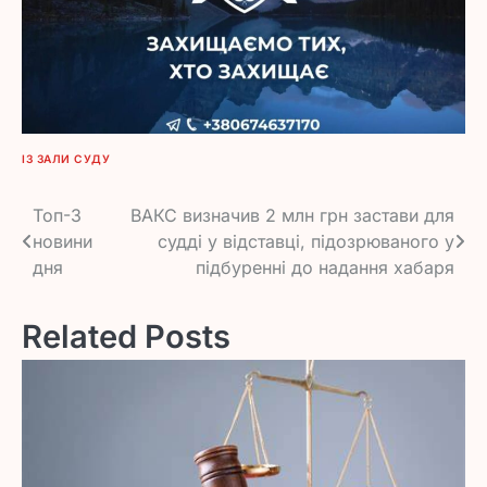
ІЗ ЗАЛИ СУДУ
Навігація
Топ-3
ВАКС визначив 2 млн грн застави для
новини
судді у відставці, підозрюваного у
записів
дня
підбуренні до надання хабаря
Related Posts