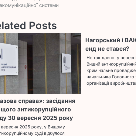
писів
екомунікаційної системи
lated Posts
Нагорський і ВАК
енд не стався?
Не так давно, у вересн
Вищий антикорупційний
кримінальне провадж
начальника Головного 
організації виробницт
азова справа»: засідання
щого антикорупційного
ду 30 вересня 2025 року
 вересня 2025 року, у Вищому
тикорупційному суді відбулося