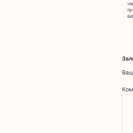
че
пр
ві
Зал
Ваш
Ком