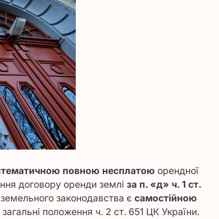
стематичною повною несплатою
орендної
вання договору оренди землі
за п. «д» ч. 1 ст.
а земельного законодавства є
самостійною
загальні положення ч. 2 ст. 651 ЦК України.