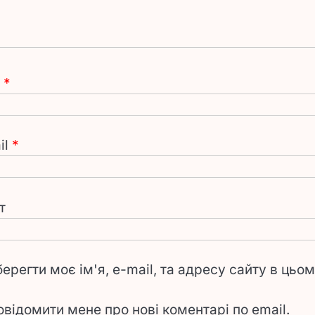
я
*
il
*
т
берегти моє ім'я, e-mail, та адресу сайту в цьо
овідомити мене про нові коментарі по email.