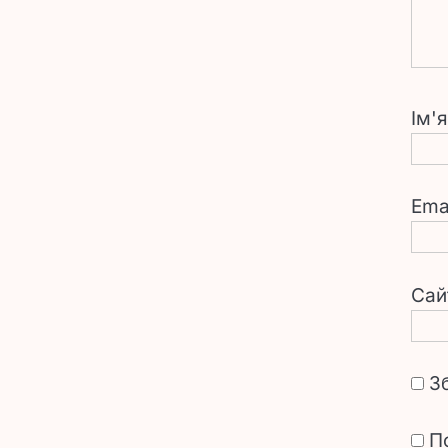
Ім'
Ema
Сай
З
П