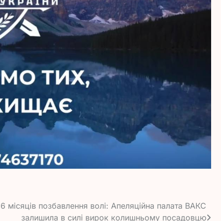
і 6 місяців позбавлення волі: Апеляційна палата ВАКС
залишила в силі вирок колишньому посадовцю