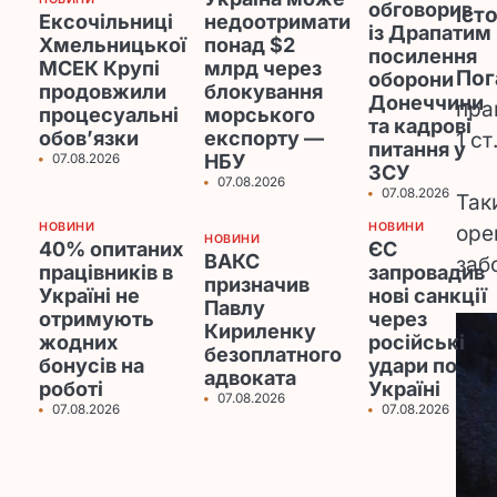
обговорив
іст
Ексочільниці
недоотримати
із Драпатим
Хмельницької
понад $2
посилення
МСЕК Крупі
млрд через
Пог
оборони
продовжили
блокування
Донеччини
пра
процесуальні
морського
та кадрові
обов’язки
експорту —
1 ст
питання у
НБУ
07.08.2026
ЗСУ
07.08.2026
07.08.2026
Так
НОВИНИ
НОВИНИ
оре
НОВИНИ
40% опитаних
ЄС
ВАКС
заб
працівників в
запровадив
призначив
Україні не
нові санкції
Павлу
отримують
через
Кириленку
жодних
російські
безоплатного
бонусів на
удари по
адвоката
роботі
Україні
07.08.2026
07.08.2026
07.08.2026