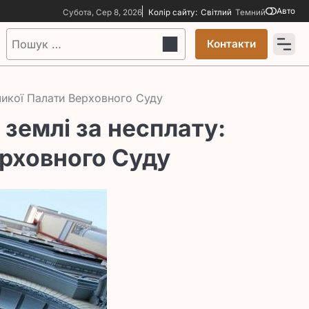
Авто
Субота, Сер 8, 2026
Колір сайту:
Світлий
Темний
Пошук:
Контакти
еликої Палати Верховного Суду
 землі за несплату:
ерховного Суду