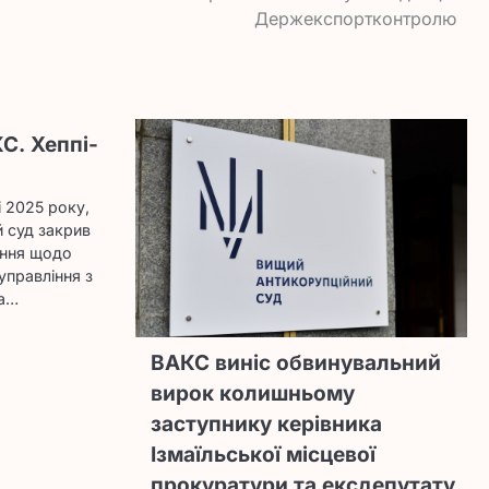
Держекспортконтролю
С. Хеппі-
і 2025 року,
 суд закрив
ення щодо
управління з
ва…
ВАКС виніс обвинувальний
вирок колишньому
заступнику керівника
Ізмаїльської місцевої
прокуратури та ексдепутату