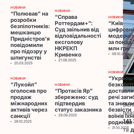
НОВИНИ
НОВИНИ
“Полював” на
“Справа
НОВИНИ
розробки
Роттердам+”:
“Київ
безпілотників:
Суд звільнив від
цифрови
мешканцю
відповідальності
модерні
Придністров’я
ексголову
за понад 
повідомили
НКРЕКП
млн грн
про підозру у
Кривенко
09.10.2025
шпигунстві
21.08.2025
20.03.2025
НОВИНИ
“Укрпош
НОВИНИ
“Лукойл”
безкошт
НОВИНИ
оголосив про
“Протасів Яр”
доставл
продаж
збережено: суд
речі заги
міжнародних
підтвердив
та зникл
Вел
активів через
статус заказника
безвісти
пла
санкції
воїнів їхн
29.09.2025
141
родинам
28.10.2025
31.10.2025
та