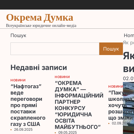
Skip
to
Окрема Думка
content
Всеукраїнське юридичне онлайн-медіа
Пошук
Hom
Як р
Пошук
Як
в
Недавні записи
НОВИНИ
02.0
НОВИНИ
“ОКРЕМА
“Нафтогаз”
НОВИНИ
ДУМКА” —
веде
“Пакуно
ІНФОРМАЦІЙНИЙ
переговори
школяра
ПАРТНЕР
про прямі
хочуть
КОНКУРСУ
поставки
розширит
“ЮРИДИЧНА
скрапленого
що зміни
ОСВІТА
газу з США
02.09.2025
МАЙБУТНЬОГО”
26.09.2025
09.05.2025