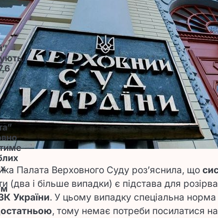
й”
зують
7,6
та”
овно
ятиме
блих
их
ика Палата Верховного Суду роз’яснила, що
си
ти (два і більше випадки) є підстава для розір
ім
 ЗК України
. У цьому випадку спеціальна норм
достатньою
, тому немає потреби посилатися на 