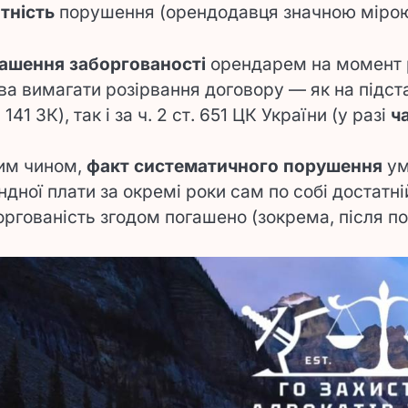
отність
порушення (орендодавця значною мірою п
ашення заборгованості
орендарем на момент 
ва вимагати розірвання договору — як на підст
. 141 ЗК), так і за ч. 2 ст. 651 ЦК України (у разі
ч
им чином,
факт систематичного порушення
ум
ндної плати за окремі роки сам по собі достатні
оргованість згодом погашено (зокрема, після по