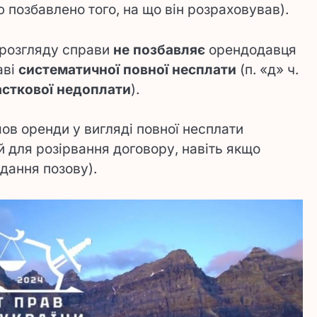
озбавлено того, на що він розраховував).
розгляду справи
не позбавляє
орендодавця
аві
систематичної повної несплати
(п. «д» ч.
асткової недоплати
).
ов оренди у вигляді повної несплати
й для розірвання договору, навіть якщо
дання позову).