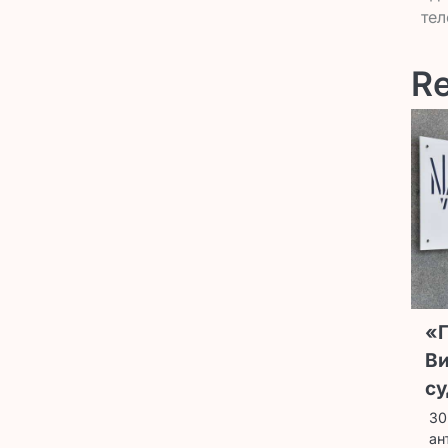
за
тел
Re
«Г
Ви
су
30
ан