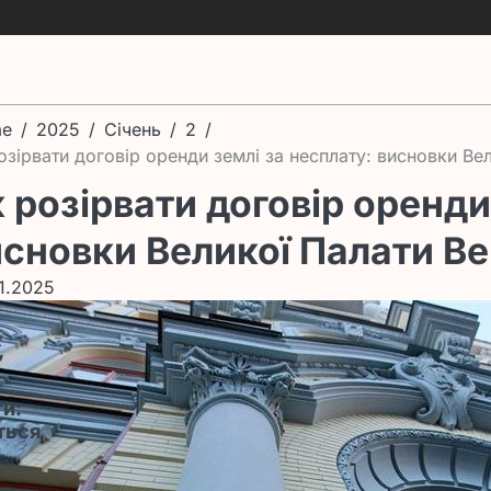
e
2025
Січень
2
озірвати договір оренди землі за несплату: висновки В
 розірвати договір оренди
исновки Великої Палати В
1.2025
к
”
и:
ться