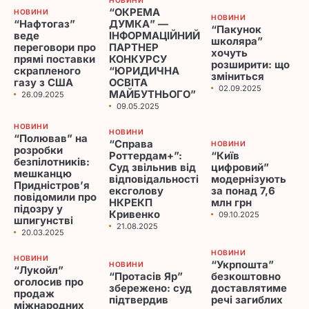
“ОКРЕМА
НОВИНИ
НОВИНИ
“Нафтогаз”
ДУМКА” —
“Пакунок
веде
ІНФОРМАЦІЙНИЙ
школяра”
переговори про
ПАРТНЕР
хочуть
прямі поставки
КОНКУРСУ
розширити: що
скрапленого
“ЮРИДИЧНА
зміниться
газу з США
ОСВІТА
02.09.2025
МАЙБУТНЬОГО”
26.09.2025
09.05.2025
НОВИНИ
НОВИНИ
“Полював” на
“Справа
НОВИНИ
розробки
Роттердам+”:
“Київ
безпілотників:
Суд звільнив від
цифровий”
мешканцю
відповідальності
модернізують
Придністров’я
ексголову
за понад 7,6
повідомили про
НКРЕКП
млн грн
підозру у
Кривенко
09.10.2025
шпигунстві
21.08.2025
20.03.2025
НОВИНИ
НОВИНИ
“Укрпошта”
НОВИНИ
“Лукойл”
“Протасів Яр”
безкоштовно
оголосив про
збережено: суд
доставлятиме
продаж
підтвердив
речі загиблих
міжнародних