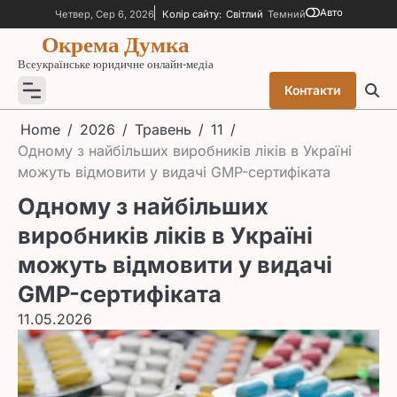
Skip
Авто
Четвер, Сер 6, 2026
Колір сайту:
Світлий
Темний
to
Окрема Думка
content
Всеукраїнське юридичне онлайн-медіа
Контакти
Home
2026
Травень
11
Одному з найбільших виробників ліків в Україні
можуть відмовити у видачі GMP-сертифіката
Одному з найбільших
виробників ліків в Україні
можуть відмовити у видачі
GMP-сертифіката
11.05.2026