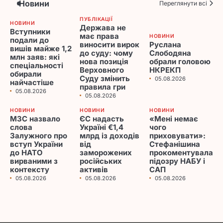
Новини
Переглянути всі
ПУБЛІКАЦІЇ
НОВИНИ
Держава не
Вступники
має права
НОВИНИ
подали до
виносити вирок
Руслана
вишів майже 1,2
до суду: чому
Слободяна
млн заяв: які
нова позиція
обрали головою
спеціальності
Верховного
НКРЕКП
обирали
Суду змінить
05.08.2026
найчастіше
правила гри
05.08.2026
05.08.2026
НОВИНИ
НОВИНИ
НОВИНИ
МЗС назвало
ЄС надасть
«Мені немає
слова
Україні €1,4
чого
Залужного про
млрд із доходів
приховувати»:
вступ України
від
Стефанішина
до НАТО
заморожених
прокоментувала
вирваними з
російських
підозру НАБУ і
контексту
активів
САП
05.08.2026
05.08.2026
05.08.2026