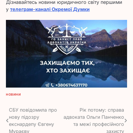
Дізнавайтесь новини юридичного світу першими
у
телеграм-каналі Окремої Думки
НОВИНИ
Навігація
СБУ повідомила про
Рік потому: справа
нову підозру
адвоката Ольги Панченко
записів
екснардепу Євгену
та межі професійного
Мураєву
захисту