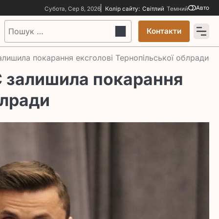
Авто
Субота, Сер 8, 2026
Колір сайту:
Світлий
Темний
Пошук:
Контакти
залишила покарання ексголові Тернопільської облради
КС залишила покарання
блради