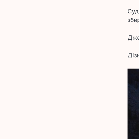
Суд
збе
Дже
Діз