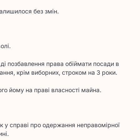
алишилося без змін.
олі.
ді позбавлення права обіймати посади в
ння, крім виборних, строком на 3 роки.
го йому на праві власності майна.
к у справі про одержання неправомірної
ні.