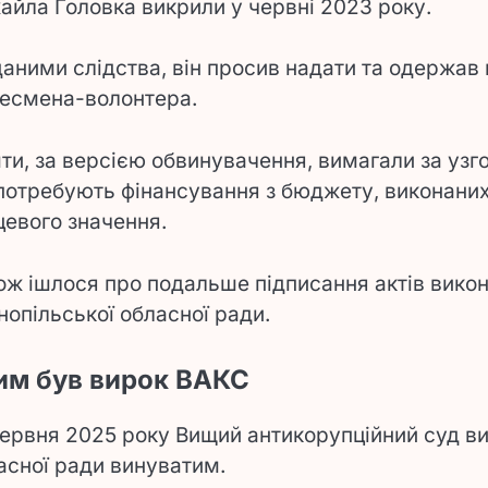
айла Головка викрили у червні 2023 року.
даними слідства, він просив надати та одержав 
несмена-волонтера.
ти, за версією обвинувачення, вимагали за узго
 потребують фінансування з бюджету, виконаних 
цевого значення.
ож ішлося про подальше підписання актів вико
нопільської обласної ради.
им був вирок ВАКС
червня 2025 року Вищий антикорупційний суд в
асної ради винуватим.