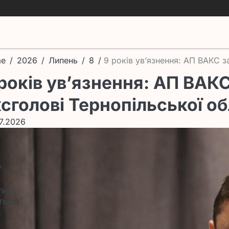
e
2026
Липень
8
9 років ув’язнення: АП ВАКС 
 років ув’язнення: АП ВА
сголові Тернопільської о
7.2026
к
”
и:
ться