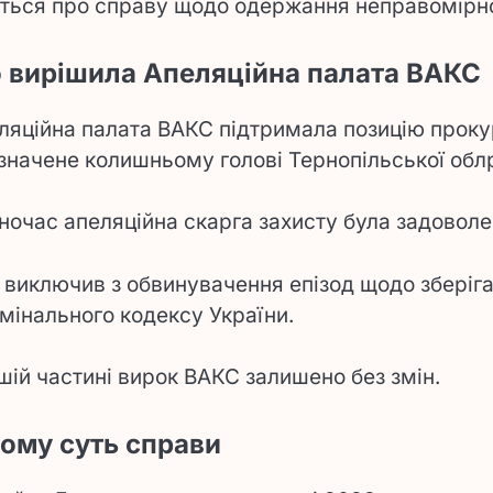
ться про справу щодо одержання неправомірної
 вирішила Апеляційна палата ВАКС
ляційна палата ВАКС підтримала позицію проку
значене колишньому голові Тернопільської обл
ночас апеляційна скарга захисту була задоволе
 виключив з обвинувачення епізод щодо зберіган
мінального кодексу України.
ншій частині вирок ВАКС залишено без змін.
чому суть справи