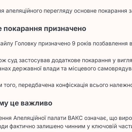
ля апеляційного перегляду основне покарання з
е покарання призначено
айлу Головку призначено 9 років позбавлення в
ож суд застосував додаткове покарання у вигля
анах державної влади та місцевого самоврядува
м того, передбачена конфіскація всього належно
му це важливо
ення Апеляційної палати ВАКС означає, що виро
оди фактично залишено чинним у ключовій части