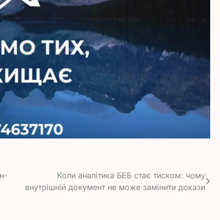
н-
Коли аналітика БЕБ стає тиском: чому
внутрішній документ не може замінити докази