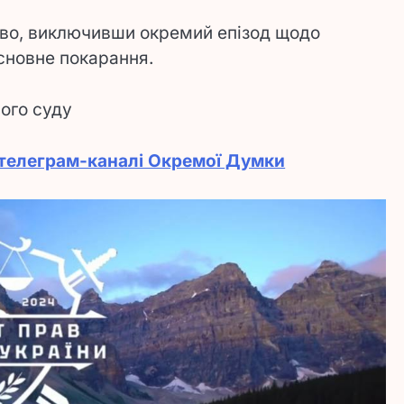
ково, виключивши окремий епізод щодо
основне покарання.
ого суду
телеграм-каналі Окремої Думки