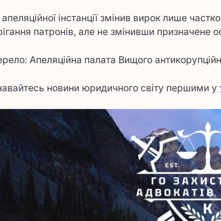
 апеляційної інстанції змінив вирок лише част
рігання патронів, але не змінивши призначене 
рело: Апеляційна палата Вищого антикорупційн
навайтесь новини юридичного світу першими у