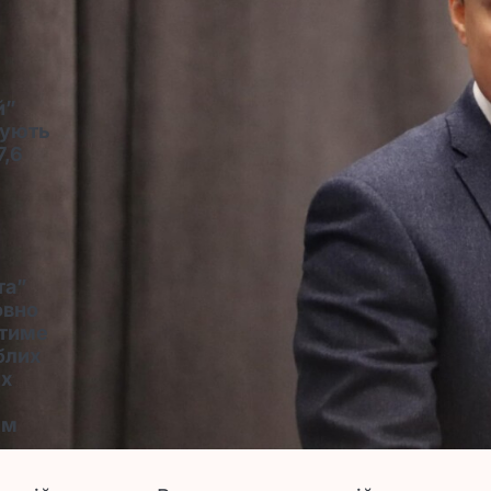
й”
зують
7,6
та”
овно
ятиме
блих
их
ім