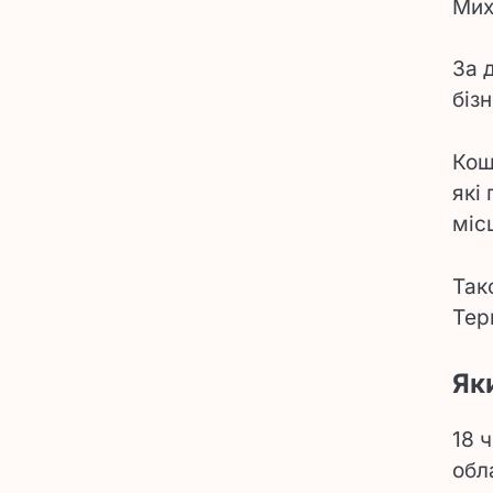
Мих
За 
біз
Кош
які
міс
Так
Тер
Як
18 
обл