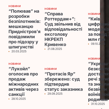
НОВИНИ
НОВИНИ
“Полював” на
“Справа
НОВИНИ
розробки
Роттердам+”:
“Київ
безпілотників:
Суд звільнив від
цифрови
мешканцю
відповідальності
модерні
Придністров’я
ексголову
за понад 
повідомили
НКРЕКП
млн грн
про підозру у
Кривенко
09.10.2025
шпигунстві
21.08.2025
20.03.2025
НОВИНИ
“Укрпош
НОВИНИ
“Лукойл”
безкошт
НОВИНИ
оголосив про
“Протасів Яр”
доставл
продаж
збережено: суд
речі заги
міжнародних
підтвердив
та зникл
активів через
статус заказника
безвісти
санкції
воїнів їхн
29.09.2025
родинам
28.10.2025
31.10.2025