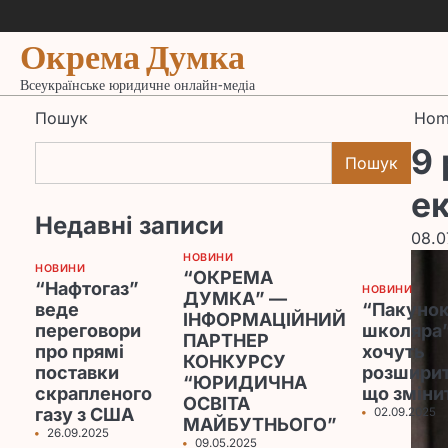
Skip
to
Окрема Думка
content
Всеукраїнське юридичне онлайн-медіа
Пошук
Hom
9
Пошук
ек
Недавні записи
08.0
НОВИНИ
НОВИНИ
“ОКРЕМА
“Нафтогаз”
НОВИНИ
ДУМКА” —
веде
“Пакуно
ІНФОРМАЦІЙНИЙ
переговори
школяра
ПАРТНЕР
про прямі
хочуть
КОНКУРСУ
поставки
розширит
“ЮРИДИЧНА
скрапленого
що зміни
ОСВІТА
газу з США
02.09.2025
МАЙБУТНЬОГО”
26.09.2025
09.05.2025