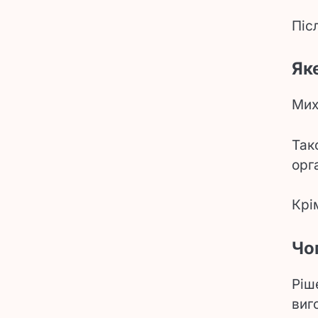
Піс
Як
Мих
Так
орг
Крі
Чо
Ріш
виг